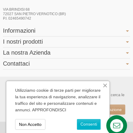
VIA BRINDISI 68
72027 SAN PIETRO VERNOTICO (BR)
P.I. 02465490742
Informazioni
I nostri prodotti
La nostra Azienda
Contattaci
Registrazione alla newsletter
Utilizziamo cookie di terze parti per migliorare
Puoi annullare l'iscrizione in ogni momenti. A questo scopo, cerca le
la tua esperienza di navigazione, analizzare il
info di contatto nelle note legali.
traffico del sito e personalizzare contenuti e
annunci.
APPROFONDISCI
Consenti
Non Accetto
Contattaci
Copyright © 2026 - Design by
Prestacrea
- Ecommerce