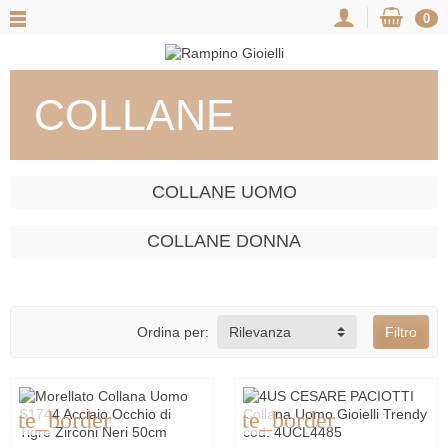
0
COLLANE
COLLANE UOMO
COLLANE DONNA
Ordina per:
Rilevanza
Filtro
rite_border
favorite_border