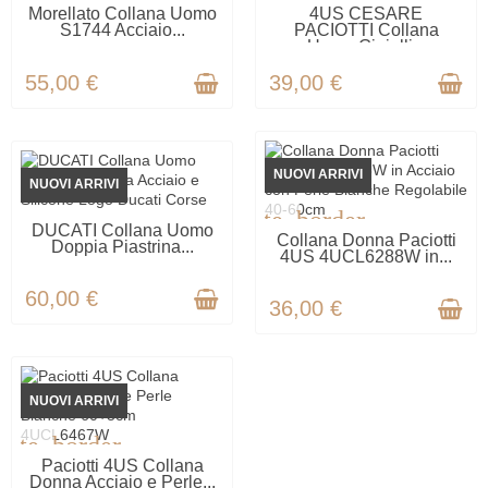
ULTIMI ARTICOLI IN
ULTIMI ARTICOLI IN
Morellato Collana Uomo
4US CESARE
MAGAZZINO
MAGAZZINO
S1744 Acciaio...
PACIOTTI Collana
Uomo Gioielli...
55,00 €
39,00 €
NUOVI ARRIVI
NUOVI ARRIVI
favorite_border
rite_border
ULTIMI ARTICOLI IN
DUCATI Collana Uomo
ULTIMI ARTICOLI IN
Collana Donna Paciotti
MAGAZZINO
Doppia Piastrina...
MAGAZZINO
4US 4UCL6288W in...
60,00 €
36,00 €
NUOVI ARRIVI
rite_border
ULTIMI ARTICOLI IN
Paciotti 4US Collana
MAGAZZINO
Donna Acciaio e Perle...